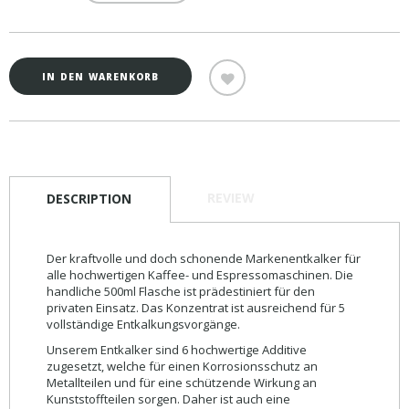
−
+
IN DEN WARENKORB
REVIEW
DESCRIPTION
Der kraftvolle und doch schonende Markenentkalker für
alle hochwertigen Kaffee- und Espressomaschinen. Die
handliche 500ml Flasche ist prädestiniert für den
privaten Einsatz. Das Konzentrat ist ausreichend für 5
vollständige Entkalkungsvorgänge.
Unserem Entkalker sind 6 hochwertige Additive
zugesetzt, welche für einen Korrosionsschutz an
Metallteilen und für eine schützende Wirkung an
Kunststoffteilen sorgen. Daher ist auch eine