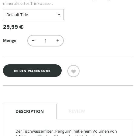
mineralisiertes Trinkwasser.
Normaler
29,99 €
Preis
Menge
−
+
IN DEN WARENKORB
REVIEW
DESCRIPTION
Der Tischwasserfilter „Penguin“, mit einem Volumen von