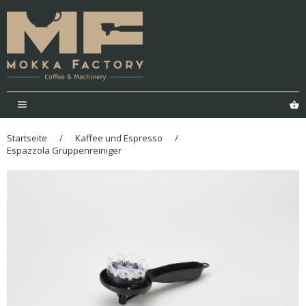
Menü
E
Startseite
/
Kaffee und Espresso
/
Espazzola Gruppenreiniger