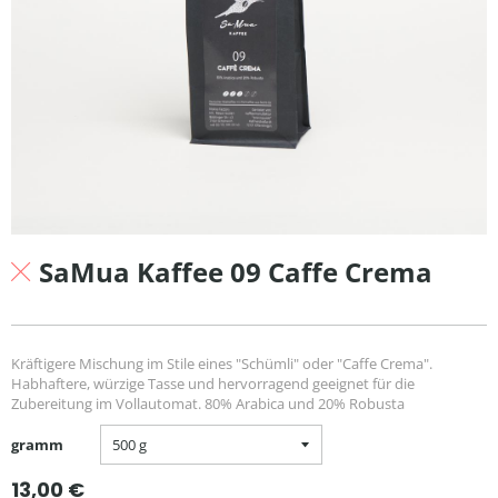
SaMua Kaffee 09 Caffe Crema
Kräftigere Mischung im Stile eines "Schümli" oder "Caffe Crema".
Habhaftere, würzige Tasse und hervorragend geeignet für die
Zubereitung im Vollautomat. 80% Arabica und 20% Robusta
gramm
Normaler
13,00 €