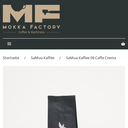
Menü
E
Startseite
/
SaMua Kaffee
/
SaMua Kaffee 09 Caffe Crema